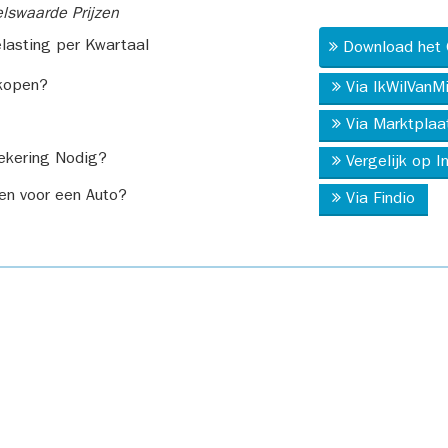
swaarde Prijzen
asting per Kwartaal
Download het 
kopen?
Via IkWilVanM
Via Marktplaa
ekering Nodig?
Vergelijk op 
en voor een Auto?
Via Findio