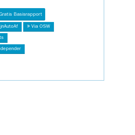
Gratis Basisrapport
ijnAutoAf
Via OSW
ts
Independer