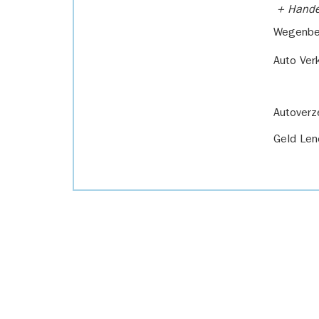
+ Handel
Wegenbel
Auto Ver
Autoverz
Geld Len