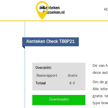
Kenteken
H
Opzoeken.nl
Kenteken Check TBBP21
De van h
Overzicht:
deze aut
Basisrapport
Gratis
Om de ge
Totaal
€ 0
Alle inf
gratis t
Downloaden
type bra