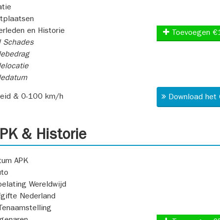
atie
itplaatsen
rleden en Historie
Toevoegen €
l Schades
ebedrag
elocatie
dedatum
heid & 0-100 km/h
Download het 
K & Historie
atum APK
uto
oelating Wereldwijd
fgifte Nederland
Tenaamstelling