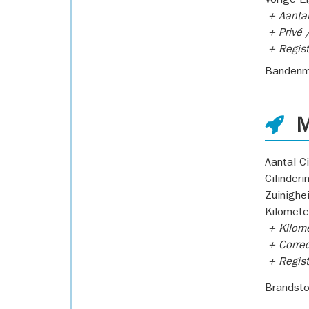
Vorige E
+ Aantal
+ Privé /
+ Regist
Bandenm
M
Aantal Ci
Cilinderi
Zuinighe
Kilomete
+ Kilome
+ Correc
+ Regist
Brandsto