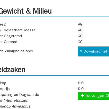
ewicht & Milieu
eeg
KG
 Toelaatbare Massa
KG
er Ongeremd
KG
er Geremd
KG
 en Zuinigheidslabel
Download het 
ldzaken
rag
€ 0
sprijs
€ 0
epaling en Dagwaarde
Toevoegen €
e Internetprijzen
koop Adviesprijs