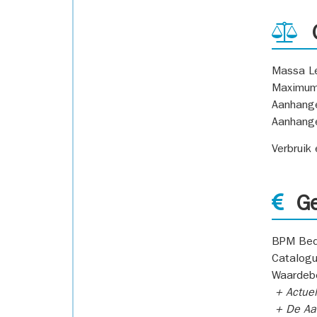
G
Massa L
Maximum
Aanhang
Aanhang
Verbruik
Ge
BPM Bed
Catalogu
Waardeb
+ Actuel
+ De Aan