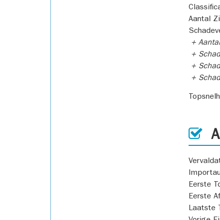
Classific
Aantal Z
Schadeve
+ Aanta
+ Schad
+ Schad
+ Scha
Topsnel
AP
Vervald
Importa
Eerste T
Eerste A
Laatste 