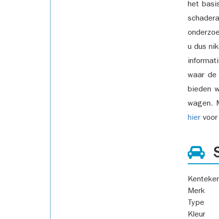
het basi
schadera
onderzoe
u dus ni
informat
waar de
bieden w
wagen. M
hier
voor 
S
Kenteke
Merk
Type
Kleur