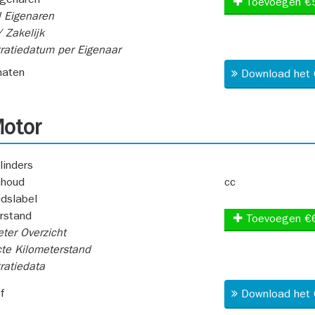
igenaren
Toevoegen €
 Eigenaren
 Zakelijk
ratiedatum per Eigenaar
aten
Download het 
otor
linders
nhoud
cc
idslabel
rstand
Toevoegen €
ter Overzicht
te Kilometerstand
ratiedata
f
Download het 