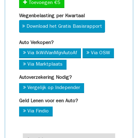
Toevoegen €5
Wegenbelasting per Kwartaal
Download het Gratis Basisrapport
Auto Verkopen?
Via IkWilVanMijnAutoAf
Via OSW
Via Marktplaats
Autoverzekering Nodig?
Vergelijk op Independer
Geld Lenen voor een Auto?
Via Findio