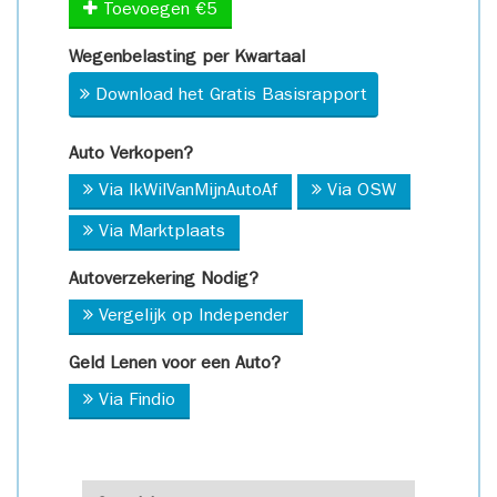
Toevoegen €5
Wegenbelasting per Kwartaal
Download het Gratis Basisrapport
Auto Verkopen?
Via IkWilVanMijnAutoAf
Via OSW
Via Marktplaats
Autoverzekering Nodig?
Vergelijk op Independer
Geld Lenen voor een Auto?
Via Findio