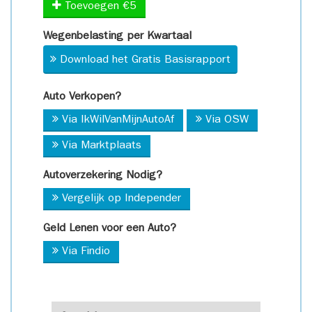
Toevoegen €5
Wegenbelasting per Kwartaal
Download het Gratis Basisrapport
Auto Verkopen?
Via IkWilVanMijnAutoAf
Via OSW
Via Marktplaats
Autoverzekering Nodig?
Vergelijk op Independer
Geld Lenen voor een Auto?
Via Findio