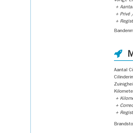
Vorige E
+ Aantal
+ Privé /
+ Regist
Bandenm
M
Aantal Ci
Cilinderi
Zuinighe
Kilomete
+ Kilome
+ Correc
+ Regist
Brandsto