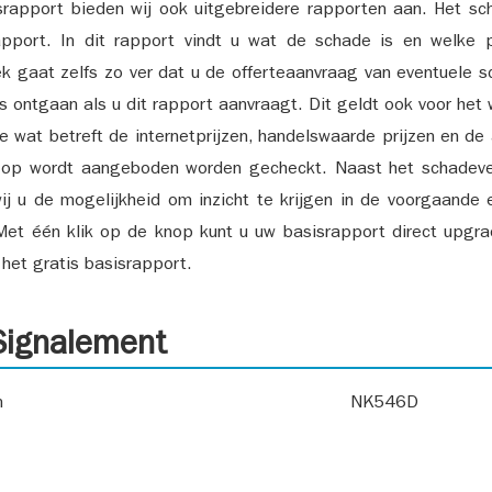
srapport bieden wij ook uitgebreidere rapporten aan. Het sch
pport. In dit rapport vindt u wat de schade is en welke 
k gaat zelfs zo ver dat u de offerteaanvraag van eventuele sch
ks ontgaan als u dit rapport aanvraagt. Dit geldt ook voor het 
ie wat betreft de internetprijzen, handelswaarde prijzen en de
 op wordt aangeboden worden gecheckt. Naast het schadeve
ij u de mogelijkheid om inzicht te krijgen in de voorgaande 
et één klik op de knop kunt u uw basisrapport direct upgra
het gratis basisrapport.
ignalement
n
NK546D