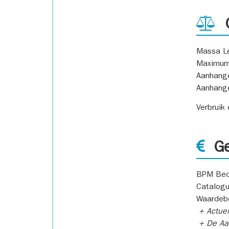
G
Massa L
Maximum
Aanhang
Aanhang
Verbruik
Ge
BPM Bed
Catalogu
Waardeb
+ Actuel
+ De Aan