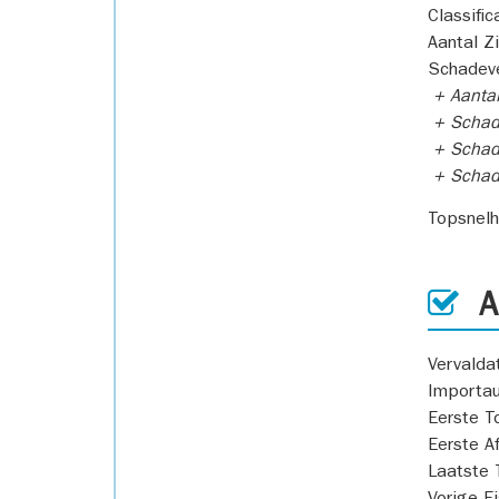
Classific
Aantal Z
Schadeve
+ Aanta
+ Schad
+ Schad
+ Scha
Topsnel
AP
Vervald
Importa
Eerste T
Eerste A
Laatste 