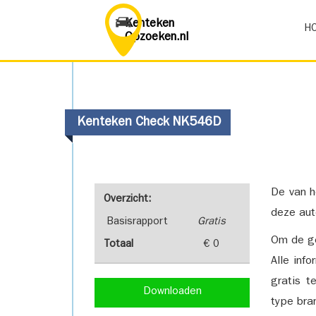
Kenteken
H
Opzoeken.nl
Kenteken Check NK546D
De van h
Overzicht:
deze aut
Basisrapport
Gratis
Om de ge
Totaal
€ 0
Alle inf
gratis t
Downloaden
type bra