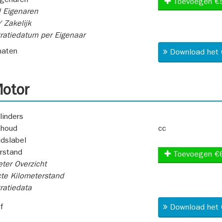
igenaren
Toevoegen €
 Eigenaren
 Zakelijk
ratiedatum per Eigenaar
aten
Download het 
otor
linders
nhoud
cc
idslabel
rstand
Toevoegen €
ter Overzicht
te Kilometerstand
ratiedata
f
Download het 