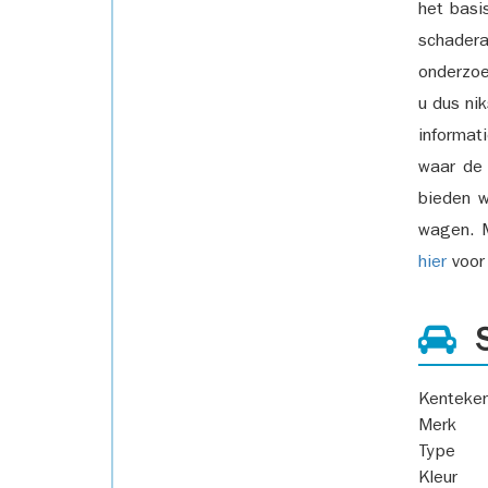
het basi
schadera
onderzoe
u dus ni
informat
waar de
bieden w
wagen. M
hier
voor 
S
Kenteke
Merk
Type
Kleur