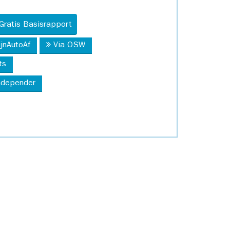
Gratis Basisrapport
ijnAutoAf
Via OSW
ts
Independer