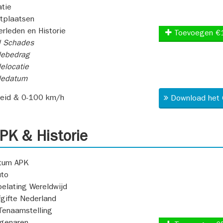
atie
itplaatsen
rleden en Historie
Toevoegen €
l Schades
ebedrag
elocatie
dedatum
heid & 0-100 km/h
Download het 
K & Historie
atum APK
uto
oelating Wereldwijd
fgifte Nederland
Tenaamstelling