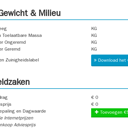
ewicht & Milieu
eeg
KG
 Toelaatbare Massa
KG
er Ongeremd
KG
er Geremd
KG
 en Zuinigheidslabel
Download het 
ldzaken
rag
€ 0
sprijs
€ 0
epaling en Dagwaarde
Toevoegen €
e Internetprijzen
koop Adviesprijs