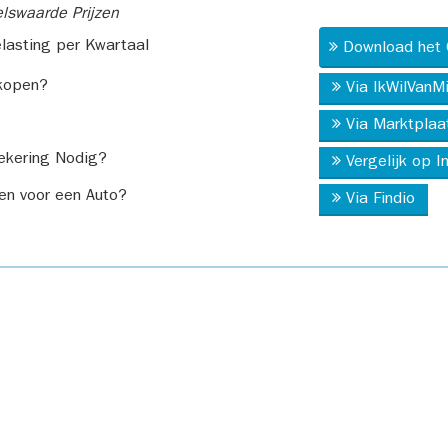
swaarde Prijzen
asting per Kwartaal
Download het 
kopen?
Via IkWilVanM
Via Marktplaa
ekering Nodig?
Vergelijk op 
en voor een Auto?
Via Findio