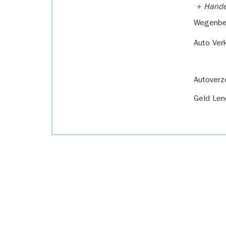
+ Handel
Wegenbel
Auto Ver
Autoverz
Geld Len