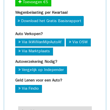
Toevoegen €5
Wegenbelasting per Kwartaal
Download het Gratis Basisrapport
Auto Verkopen?
Via IkWilVanMijnAutoAf
Via OSW
Via Marktplaats
Autoverzekering Nodig?
Vergelijk op Independer
Geld Lenen voor een Auto?
Via Findio