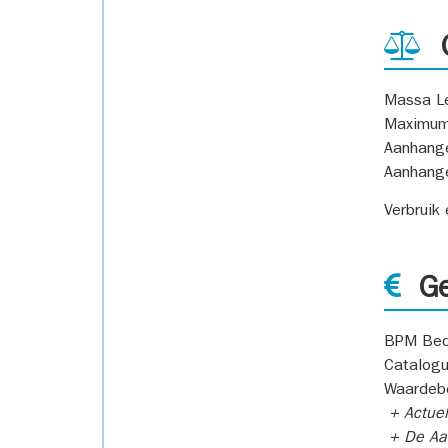
G
Massa L
Maximum
Aanhang
Aanhang
Verbruik
Ge
BPM Bed
Catalogu
Waardeb
+ Actuel
+ De Aan