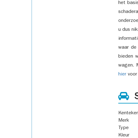
het basi
schadera
onderzoe
u dus ni
informat
waar de
bieden w
wagen. M
hier
voor 
S
Kenteke
Merk
Type
Kleur