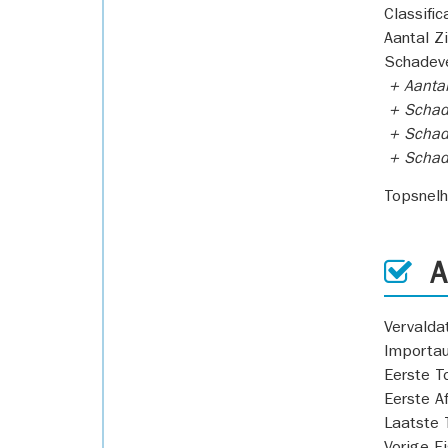
Classific
Aantal Z
Schadeve
+ Aanta
+ Schad
+ Schad
+ Scha
Topsnel
AP
Vervald
Importa
Eerste T
Eerste A
Laatste 