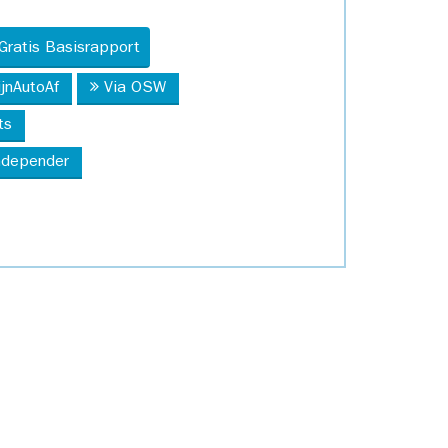
Gratis Basisrapport
ijnAutoAf
Via OSW
ts
Independer