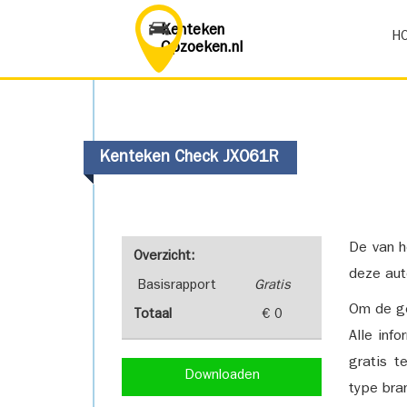
Kenteken
H
Opzoeken.nl
Kenteken Check JX061R
De van h
Overzicht:
deze aut
Basisrapport
Gratis
Om de ge
Totaal
€ 0
Alle inf
gratis t
Downloaden
type bra