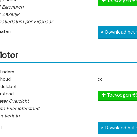
igenaren
Toevoegen €
 Eigenaren
 Zakelijk
ratiedatum per Eigenaar
aten
Download het 
otor
linders
nhoud
cc
idslabel
rstand
Toevoegen €
ter Overzicht
te Kilometerstand
ratiedata
f
Download het 