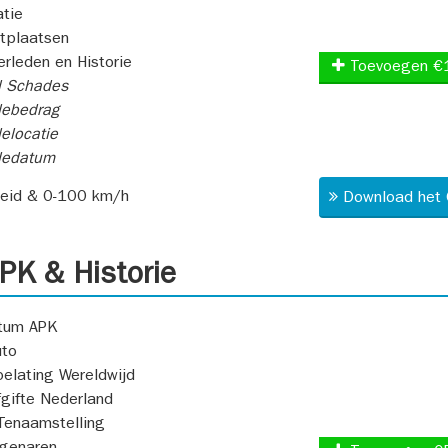
atie
itplaatsen
rleden en Historie
Toevoegen €
l Schades
ebedrag
elocatie
dedatum
heid & 0-100 km/h
Download het 
K & Historie
atum APK
uto
oelating Wereldwijd
fgifte Nederland
Tenaamstelling