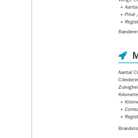
Vorige E
+ Aantal
+ Privé /
+ Regist
Bandenm
M
Aantal Ci
Cilinderi
Zuinighe
Kilomete
+ Kilome
+ Correc
+ Regist
Brandsto