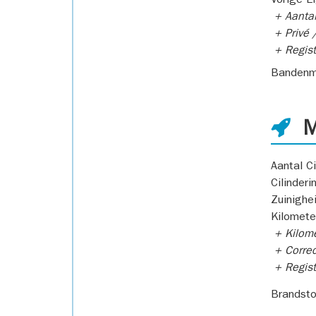
Vorige E
+ Aantal
+ Privé /
+ Regist
Bandenm
M
Aantal Ci
Cilinderi
Zuinighe
Kilomete
+ Kilome
+ Correc
+ Regist
Brandsto