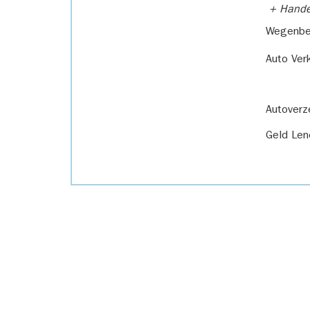
+ Handel
Wegenbel
Auto Ver
Autoverz
Geld Len