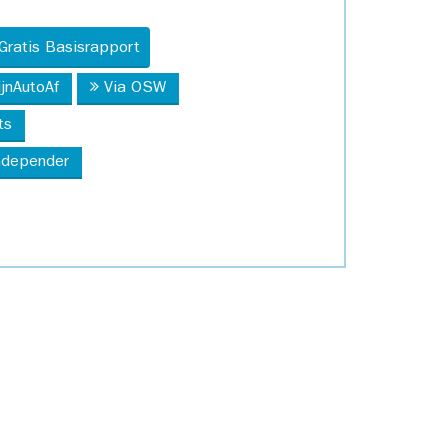
Gratis Basisrapport
ijnAutoAf
Via OSW
ts
Independer