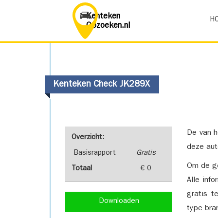
Kenteken
H
Opzoeken.nl
Kenteken Check JK289X
De van h
Overzicht:
deze aut
Basisrapport
Gratis
Om de ge
Totaal
€ 0
Alle inf
gratis t
Downloaden
type bra