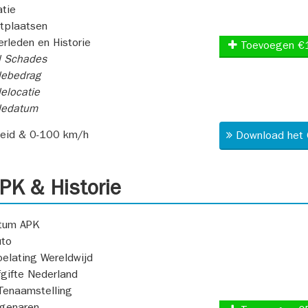
atie
itplaatsen
rleden en Historie
Toevoegen €
l Schades
ebedrag
elocatie
dedatum
heid & 0-100 km/h
Download het 
K & Historie
atum APK
uto
oelating Wereldwijd
fgifte Nederland
Tenaamstelling