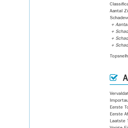
Classific
Aantal Z
Schadeve
+ Aanta
+ Schad
+ Schad
+ Scha
Topsnel
AP
Vervald
Importa
Eerste T
Eerste A
Laatste 