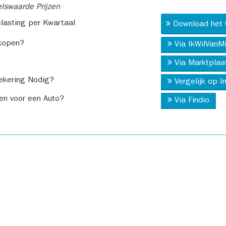
swaarde Prijzen
asting per Kwartaal
Download het 
kopen?
Via IkWilVanM
Via Marktplaa
ekering Nodig?
Vergelijk op 
en voor een Auto?
Via Findio