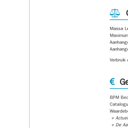
G
Massa L
Maximum
Aanhang
Aanhang
Verbruik
Ge
BPM Bed
Catalogu
Waardeb
+ Actuel
+ De Aan