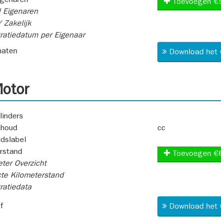
igenaren
Toevoegen €
 Eigenaren
 Zakelijk
ratiedatum per Eigenaar
aten
Download het 
otor
linders
nhoud
cc
idslabel
rstand
Toevoegen €
ter Overzicht
te Kilometerstand
ratiedata
f
Download het 