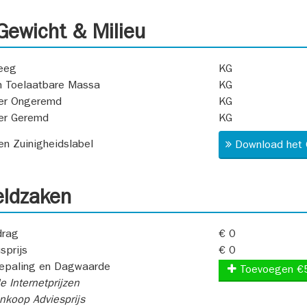
ewicht & Milieu
eeg
KG
 Toelaatbare Massa
KG
er Ongeremd
KG
er Geremd
KG
 en Zuinigheidslabel
Download het 
ldzaken
rag
€ 0
sprijs
€ 0
epaling en Dagwaarde
Toevoegen €
e Internetprijzen
koop Adviesprijs