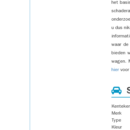
het basi
schadera
onderzoe
u dus ni
informat
waar de
bieden w
wagen. M
hier
voor 
S
Kenteke
Merk
Type
Kleur