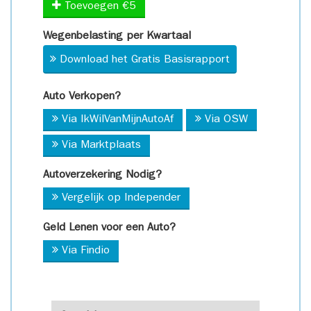
Toevoegen €5
Wegenbelasting per Kwartaal
Download het Gratis Basisrapport
Auto Verkopen?
Via IkWilVanMijnAutoAf
Via OSW
Via Marktplaats
Autoverzekering Nodig?
Vergelijk op Independer
Geld Lenen voor een Auto?
Via Findio