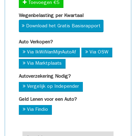
Toevoegen €5
Wegenbelasting per Kwartaal
Download het Gratis Basisrapport
Auto Verkopen?
Via IkWilVanMijnAutoAf
Via OSW
Via Marktplaats
Autoverzekering Nodig?
Vergelijk op Independer
Geld Lenen voor een Auto?
Via Findio