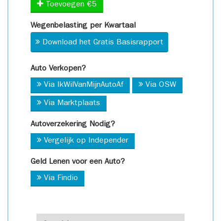
Toevoegen €5
Wegenbelasting per Kwartaal
Download het Gratis Basisrapport
Auto Verkopen?
Via IkWilVanMijnAutoAf
Via OSW
Via Marktplaats
Autoverzekering Nodig?
Vergelijk op Independer
Geld Lenen voor een Auto?
Via Findio