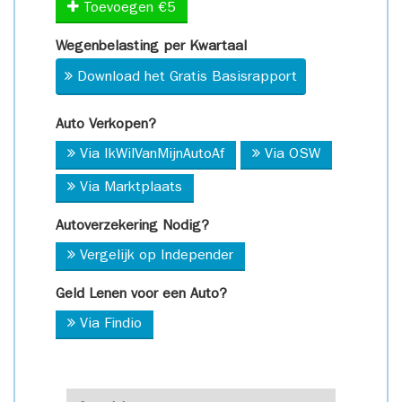
Toevoegen €5
Wegenbelasting per Kwartaal
Download het Gratis Basisrapport
Auto Verkopen?
Via IkWilVanMijnAutoAf
Via OSW
Via Marktplaats
Autoverzekering Nodig?
Vergelijk op Independer
Geld Lenen voor een Auto?
Via Findio