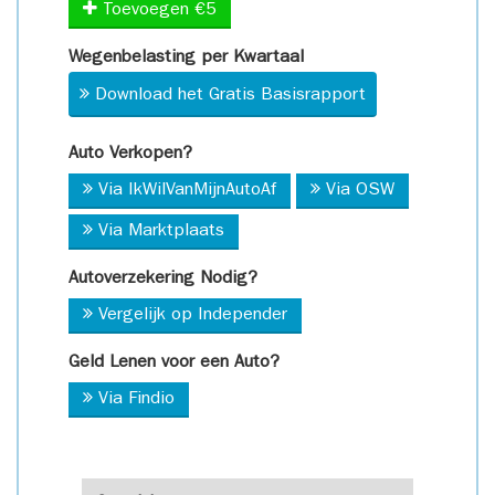
Toevoegen €5
Wegenbelasting per Kwartaal
Download het Gratis Basisrapport
Auto Verkopen?
Via IkWilVanMijnAutoAf
Via OSW
Via Marktplaats
Autoverzekering Nodig?
Vergelijk op Independer
Geld Lenen voor een Auto?
Via Findio