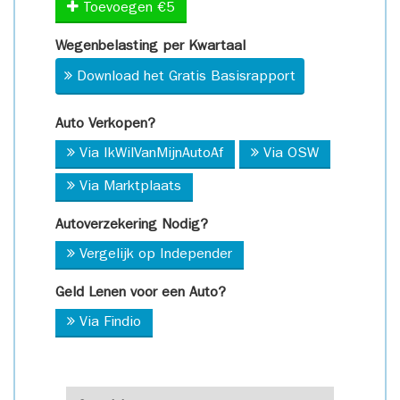
Toevoegen €5
Wegenbelasting per Kwartaal
Download het Gratis Basisrapport
Auto Verkopen?
Via IkWilVanMijnAutoAf
Via OSW
Via Marktplaats
Autoverzekering Nodig?
Vergelijk op Independer
Geld Lenen voor een Auto?
Via Findio