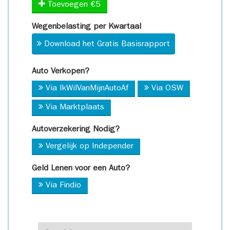
Toevoegen €5
Wegenbelasting per Kwartaal
Download het Gratis Basisrapport
Auto Verkopen?
Via IkWilVanMijnAutoAf
Via OSW
Via Marktplaats
Autoverzekering Nodig?
Vergelijk op Independer
Geld Lenen voor een Auto?
Via Findio