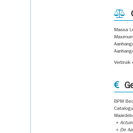
G
Massa L
Maximum
Aanhang
Aanhang
Verbruik
Ge
BPM Bed
Catalogu
Waardeb
+ Actuel
+ De Aan