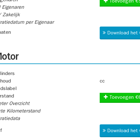
igenaren
Toevoegen €
 Eigenaren
 Zakelijk
ratiedatum per Eigenaar
aten
Download het 
otor
linders
nhoud
cc
idslabel
rstand
Toevoegen €
ter Overzicht
te Kilometerstand
ratiedata
f
Download het 