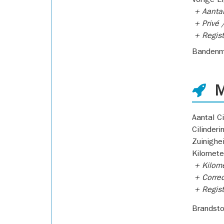
Vorige E
+ Aantal
+ Privé /
+ Regist
Bandenm
M
Aantal Ci
Cilinderi
Zuinighe
Kilomete
+ Kilome
+ Correc
+ Regist
Brandsto