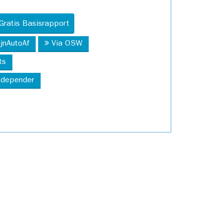
Gratis Basisrapport
ijnAutoAf
Via OSW
ts
Independer