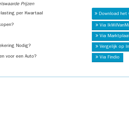
swaarde Prijzen
asting per Kwartaal
Download het 
kopen?
Via IkWilVanM
Via Marktplaa
ekering Nodig?
Vergelijk op 
en voor een Auto?
Via Findio