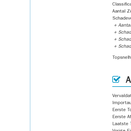
Classific
Aantal Z
Schadeve
+ Aanta
+ Schad
+ Schad
+ Scha
Topsnel
AP
Vervald
Importa
Eerste T
Eerste A
Laatste 