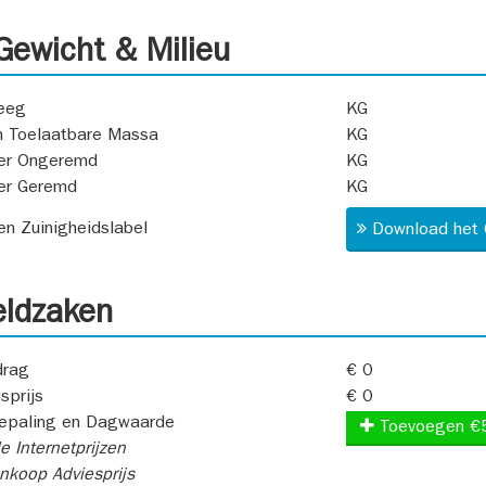
ewicht & Milieu
eeg
KG
 Toelaatbare Massa
KG
er Ongeremd
KG
er Geremd
KG
 en Zuinigheidslabel
Download het 
ldzaken
rag
€ 0
sprijs
€ 0
epaling en Dagwaarde
Toevoegen €
e Internetprijzen
koop Adviesprijs