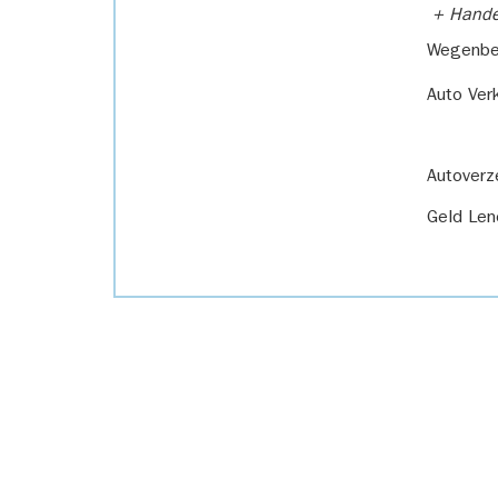
+ Handel
Wegenbel
Auto Ver
Autoverz
Geld Len