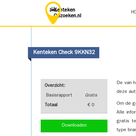
Kenteken
H
Opzoeken.nl
Kenteken Check 9KKN32
De van h
Overzicht:
deze aut
Basisrapport
Gratis
Om de ge
Totaal
€ 0
Alle inf
gratis t
Downloaden
type bra