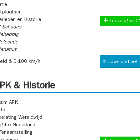
atie
itplaatsen
rleden en Historie
Toevoegen €
l Schades
ebedrag
elocatie
dedatum
heid & 0-100 km/h
Download het 
K & Historie
atum APK
uto
oelating Wereldwijd
fgifte Nederland
Tenaamstelling