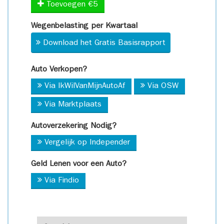
Toevoegen €5
Wegenbelasting per Kwartaal
Download het Gratis Basisrapport
Auto Verkopen?
Via IkWilVanMijnAutoAf
Via OSW
Via Marktplaats
Autoverzekering Nodig?
Vergelijk op Independer
Geld Lenen voor een Auto?
Via Findio