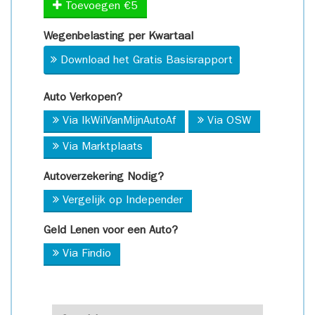
Toevoegen €5
Wegenbelasting per Kwartaal
Download het Gratis Basisrapport
Auto Verkopen?
Via IkWilVanMijnAutoAf
Via OSW
Via Marktplaats
Autoverzekering Nodig?
Vergelijk op Independer
Geld Lenen voor een Auto?
Via Findio