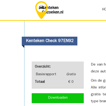
Kenteken
H
Opzoeken.nl
Kenteken Check 97EN92
De van h
Overzicht:
deze aut
Basisrapport
Gratis
Om de ge
Totaal
€ 0
Alle inf
gratis t
Downloaden
type bra