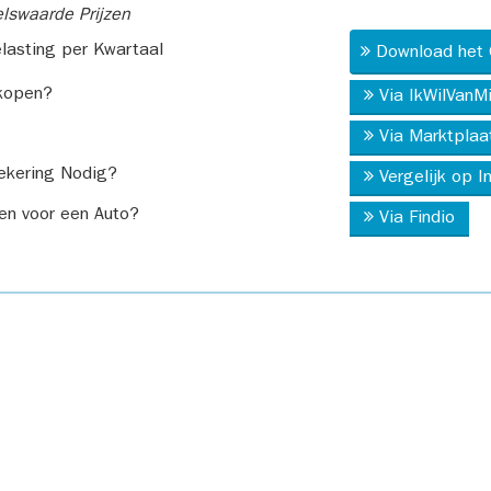
swaarde Prijzen
asting per Kwartaal
Download het 
kopen?
Via IkWilVanM
Via Marktplaa
ekering Nodig?
Vergelijk op 
en voor een Auto?
Via Findio