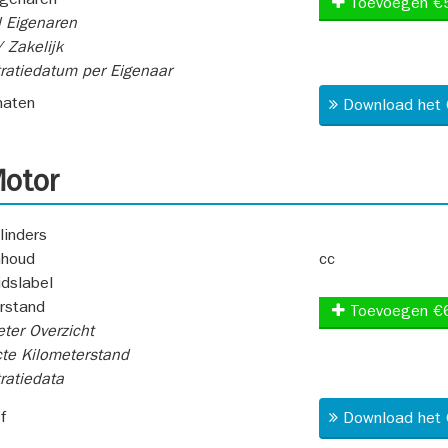
igenaren
Toevoegen €
 Eigenaren
 Zakelijk
ratiedatum per Eigenaar
aten
Download het 
otor
linders
nhoud
cc
idslabel
rstand
Toevoegen €
ter Overzicht
te Kilometerstand
ratiedata
f
Download het 