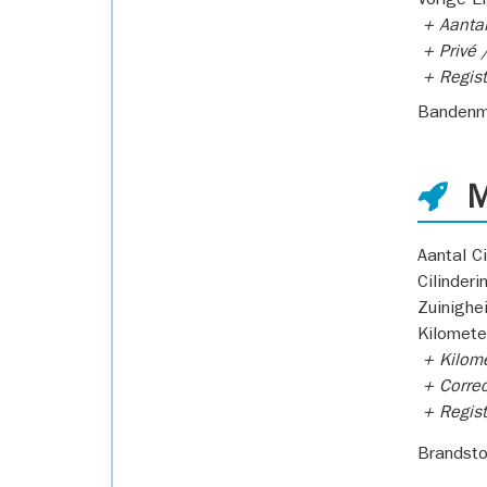
Vorige E
+ Aantal
+ Privé /
+ Regist
Bandenm
M
Aantal Ci
Cilinderi
Zuinighe
Kilomete
+ Kilome
+ Correc
+ Regist
Brandsto