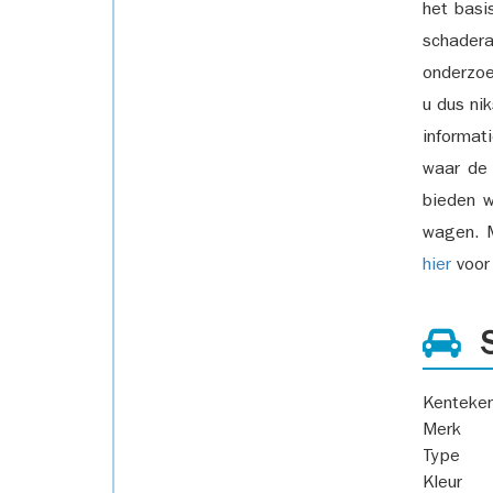
het basi
schadera
onderzoe
u dus ni
informat
waar de
bieden w
wagen. M
hier
voor 
S
Kenteke
Merk
Type
Kleur