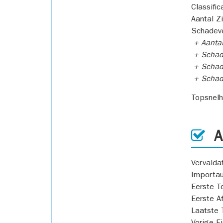
Classific
Aantal Z
Schadeve
+ Aanta
+ Schad
+ Schad
+ Scha
Topsnel
AP
Vervald
Importa
Eerste T
Eerste A
Laatste 