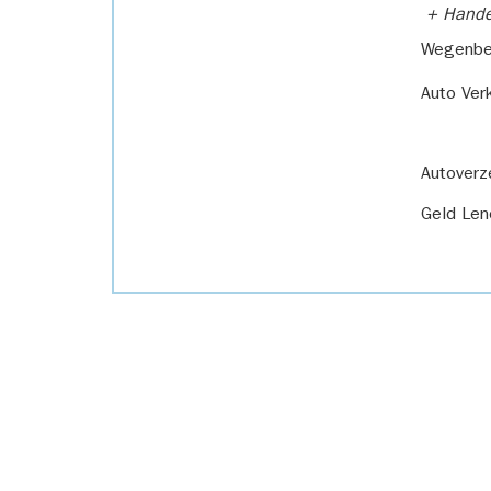
+ Handel
Wegenbel
Auto Ver
Autoverz
Geld Len