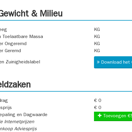
ewicht & Milieu
eeg
KG
 Toelaatbare Massa
KG
er Ongeremd
KG
er Geremd
KG
 en Zuinigheidslabel
Download het 
ldzaken
rag
€ 0
sprijs
€ 0
epaling en Dagwaarde
Toevoegen €
e Internetprijzen
koop Adviesprijs