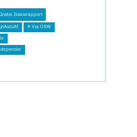
Gratis Basisrapport
ijnAutoAf
Via OSW
ts
Independer