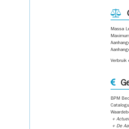
G
Massa L
Maximum
Aanhang
Aanhang
Verbruik
Ge
BPM Bed
Catalogu
Waardeb
+ Actuel
+ De Aan