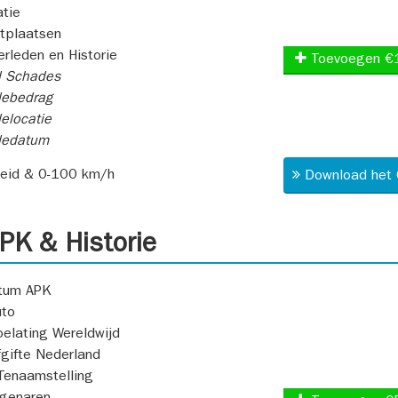
atie
itplaatsen
rleden en Historie
Toevoegen €
l Schades
ebedrag
elocatie
dedatum
heid & 0-100 km/h
Download het 
K & Historie
atum APK
uto
oelating Wereldwijd
fgifte Nederland
Tenaamstelling