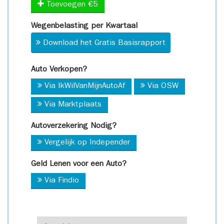
Toevoegen €5
Wegenbelasting per Kwartaal
Download het Gratis Basisrapport
Auto Verkopen?
Via IkWilVanMijnAutoAf
Via OSW
Via Marktplaats
Autoverzekering Nodig?
Vergelijk op Independer
Geld Lenen voor een Auto?
Via Findio