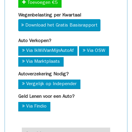
Toevoegen €5
Wegenbelasting per Kwartaal
Download het Gratis Basisrapport
Auto Verkopen?
Via IkWilVanMijnAutoAf
Via OSW
Via Marktplaats
Autoverzekering Nodig?
Vergelijk op Independer
Geld Lenen voor een Auto?
Via Findio