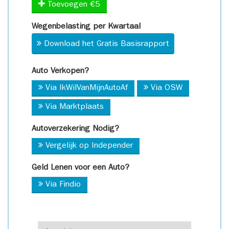
Toevoegen €5
Wegenbelasting per Kwartaal
Download het Gratis Basisrapport
Auto Verkopen?
Via IkWilVanMijnAutoAf
Via OSW
Via Marktplaats
Autoverzekering Nodig?
Vergelijk op Independer
Geld Lenen voor een Auto?
Via Findio