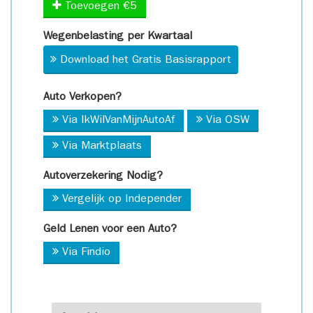
Toevoegen €5
Wegenbelasting per Kwartaal
Download het Gratis Basisrapport
Auto Verkopen?
Via IkWilVanMijnAutoAf
Via OSW
Via Marktplaats
Autoverzekering Nodig?
Vergelijk op Independer
Geld Lenen voor een Auto?
Via Findio