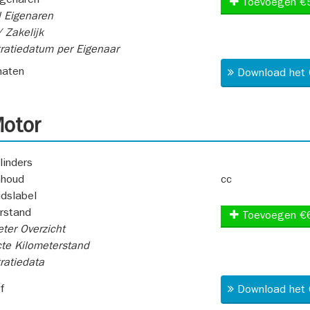
igenaren
Toevoegen €
 Eigenaren
 Zakelijk
ratiedatum per Eigenaar
aten
Download het 
otor
linders
nhoud
cc
idslabel
rstand
Toevoegen €
ter Overzicht
te Kilometerstand
ratiedata
f
Download het 