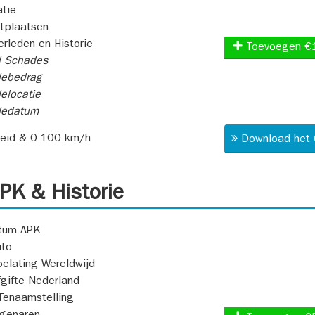
atie
itplaatsen
rleden en Historie
Toevoegen €
l Schades
ebedrag
elocatie
dedatum
heid & 0-100 km/h
Download het 
K & Historie
atum APK
uto
oelating Wereldwijd
fgifte Nederland
Tenaamstelling