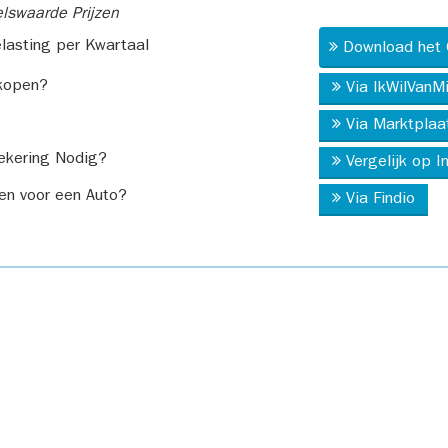
swaarde Prijzen
asting per Kwartaal
Download het 
kopen?
Via IkWilVanM
Via Marktplaa
ekering Nodig?
Vergelijk op 
en voor een Auto?
Via Findio