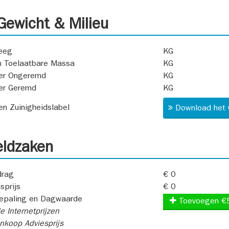
ewicht & Milieu
eeg
KG
 Toelaatbare Massa
KG
er Ongeremd
KG
er Geremd
KG
 en Zuinigheidslabel
Download het 
ldzaken
rag
€ 0
sprijs
€ 0
epaling en Dagwaarde
Toevoegen €
e Internetprijzen
koop Adviesprijs