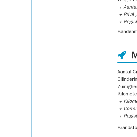
Vorige E
+ Aantal
+ Privé /
+ Regist
Bandenm
M
Aantal Ci
Cilinderi
Zuinighe
Kilomete
+ Kilome
+ Correc
+ Regist
Brandsto