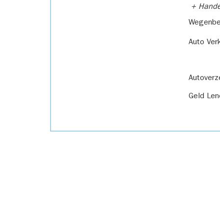
+ Handel
Wegenbel
Auto Ver
Autoverz
Geld Len