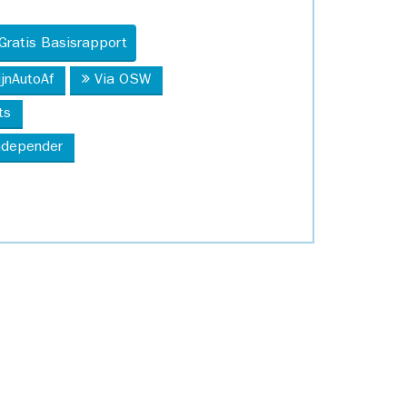
Gratis Basisrapport
ijnAutoAf
Via OSW
ts
Independer