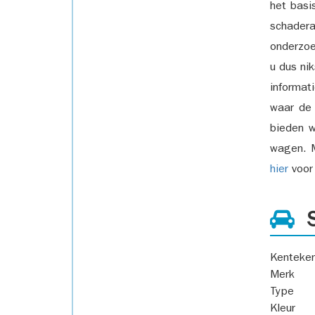
het basi
schadera
onderzoe
u dus ni
informat
waar de
bieden w
wagen. M
hier
voor 
S
Kenteke
Merk
Type
Kleur