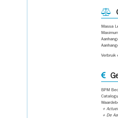
G
Massa L
Maximum
Aanhang
Aanhang
Verbruik
Ge
BPM Bed
Catalogu
Waardeb
+ Actuel
+ De Aan