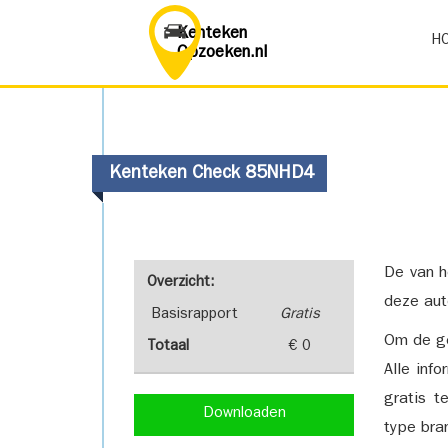
Kenteken
H
Opzoeken.nl
Kenteken Check 85NHD4
De van h
Overzicht:
deze aut
Basisrapport
Gratis
Om de ge
Totaal
€ 0
Alle inf
gratis t
Downloaden
type bra