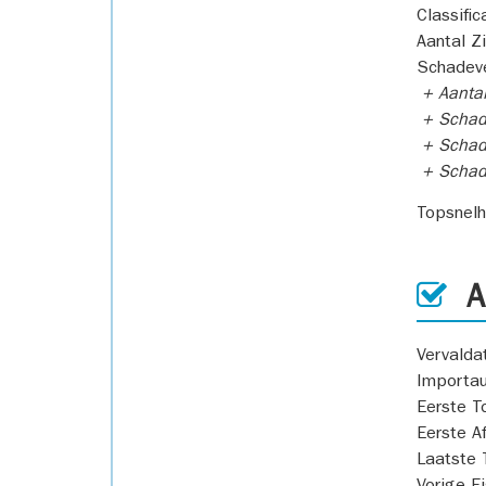
Classific
Aantal Z
Schadeve
+ Aanta
+ Schad
+ Schad
+ Scha
Topsnel
AP
Vervald
Importa
Eerste T
Eerste A
Laatste 