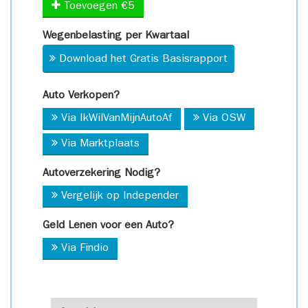
Toevoegen €5
Wegenbelasting per Kwartaal
Download het Gratis Basisrapport
Auto Verkopen?
Via IkWilVanMijnAutoAf
Via OSW
Via Marktplaats
Autoverzekering Nodig?
Vergelijk op Independer
Geld Lenen voor een Auto?
Via Findio