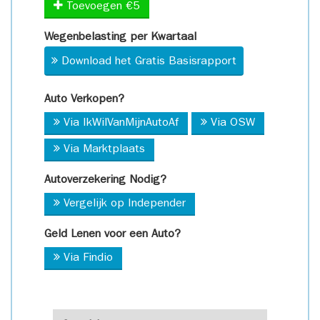
Toevoegen €5
Wegenbelasting per Kwartaal
Download het Gratis Basisrapport
Auto Verkopen?
Via IkWilVanMijnAutoAf
Via OSW
Via Marktplaats
Autoverzekering Nodig?
Vergelijk op Independer
Geld Lenen voor een Auto?
Via Findio