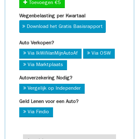
Toevoegen €5
Wegenbelasting per Kwartaal
Download het Gratis Basisrapport
Auto Verkopen?
Via IkWilVanMijnAutoAf
Via OSW
Via Marktplaats
Autoverzekering Nodig?
Vergelijk op Independer
Geld Lenen voor een Auto?
Via Findio