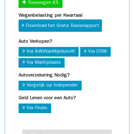
Toevoegen €5
Wegenbelasting per Kwartaal
Download het Gratis Basisrapport
Auto Verkopen?
Via IkWilVanMijnAutoAf
Via OSW
Via Marktplaats
Autoverzekering Nodig?
Vergelijk op Independer
Geld Lenen voor een Auto?
Via Findio