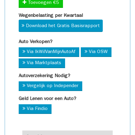
Toevoegen €5
Wegenbelasting per Kwartaal
Download het Gratis Basisrapport
Auto Verkopen?
Via IkWilVanMijnAutoAf
Via OSW
Via Marktplaats
Autoverzekering Nodig?
Vergelijk op Independer
Geld Lenen voor een Auto?
Via Findio