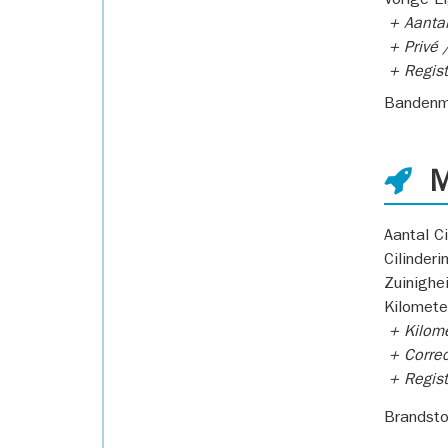
Vorige E
+ Aantal
+ Privé /
+ Regist
Bandenm
M
Aantal Ci
Cilinderi
Zuinighe
Kilomete
+ Kilome
+ Correc
+ Regist
Brandsto