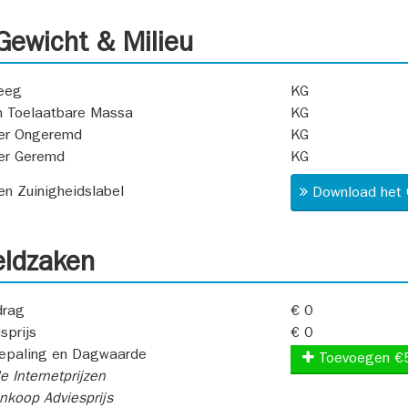
ewicht & Milieu
eeg
KG
 Toelaatbare Massa
KG
er Ongeremd
KG
er Geremd
KG
 en Zuinigheidslabel
Download het 
ldzaken
rag
€ 0
sprijs
€ 0
epaling en Dagwaarde
Toevoegen €
e Internetprijzen
koop Adviesprijs