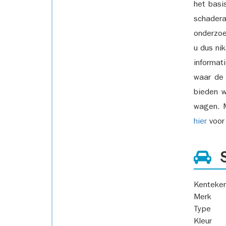
het basi
schadera
onderzoe
u dus ni
informat
waar de
bieden w
wagen. M
hier
voor 
S
Kenteke
Merk
Type
Kleur