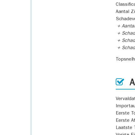
Classific
Aantal Z
Schadeve
+ Aanta
+ Schad
+ Schad
+ Scha
Topsnel
AP
Vervald
Importa
Eerste T
Eerste A
Laatste 