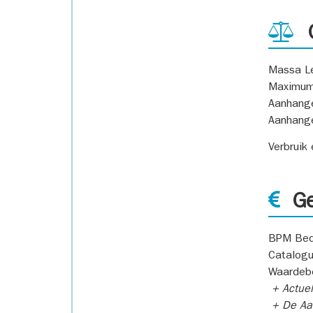
G
Massa L
Maximum
Aanhang
Aanhang
Verbruik
Ge
BPM Bed
Catalogu
Waardeb
+ Actuel
+ De Aan