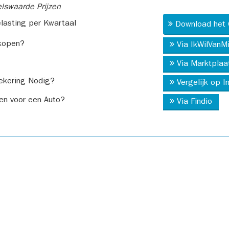
swaarde Prijzen
asting per Kwartaal
Download het 
kopen?
Via IkWilVanM
Via Marktplaa
ekering Nodig?
Vergelijk op 
en voor een Auto?
Via Findio