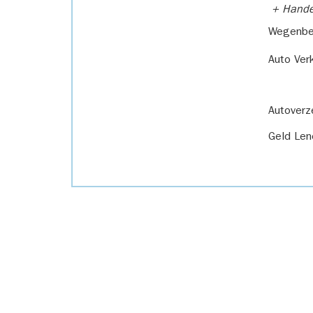
+ Handel
Wegenbel
Auto Ver
Autoverz
Geld Len