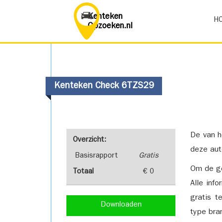
Kenteken
H
Opzoeken.nl
Kenteken Check 6TZS29
De van h
Overzicht:
deze aut
Basisrapport
Gratis
Om de ge
Totaal
€ 0
Alle inf
gratis t
Downloaden
type bra