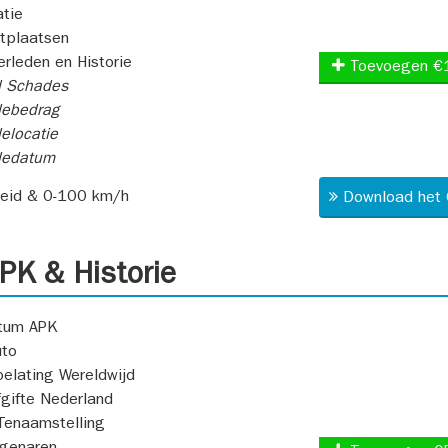
atie
itplaatsen
rleden en Historie
Toevoegen €
l Schades
ebedrag
elocatie
dedatum
heid & 0-100 km/h
Download het 
K & Historie
atum APK
uto
oelating Wereldwijd
fgifte Nederland
Tenaamstelling