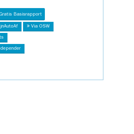
Gratis Basisrapport
ijnAutoAf
Via OSW
ts
Independer