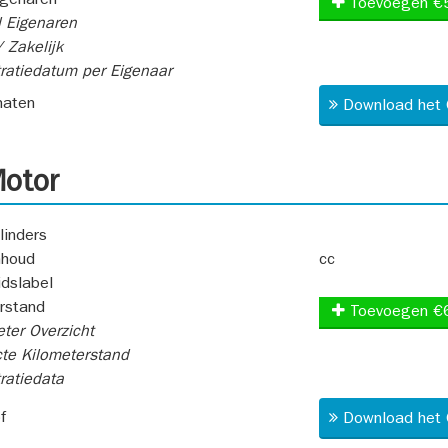
igenaren
Toevoegen €
 Eigenaren
 Zakelijk
ratiedatum per Eigenaar
aten
Download het 
otor
linders
nhoud
cc
idslabel
rstand
Toevoegen €
ter Overzicht
te Kilometerstand
ratiedata
f
Download het 