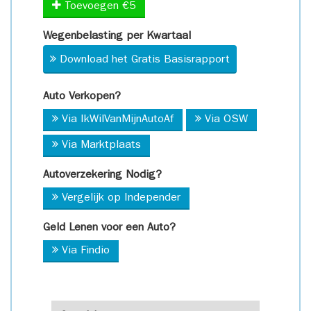
Toevoegen €5
Wegenbelasting per Kwartaal
Download het Gratis Basisrapport
Auto Verkopen?
Via IkWilVanMijnAutoAf
Via OSW
Via Marktplaats
Autoverzekering Nodig?
Vergelijk op Independer
Geld Lenen voor een Auto?
Via Findio