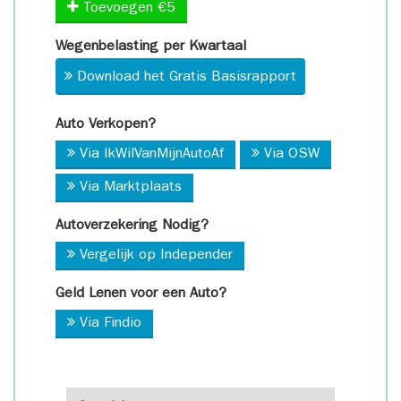
Toevoegen €5
Wegenbelasting per Kwartaal
Download het Gratis Basisrapport
Auto Verkopen?
Via IkWilVanMijnAutoAf
Via OSW
Via Marktplaats
Autoverzekering Nodig?
Vergelijk op Independer
Geld Lenen voor een Auto?
Via Findio