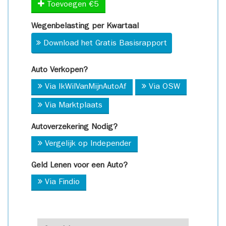
Toevoegen €5
Wegenbelasting per Kwartaal
Download het Gratis Basisrapport
Auto Verkopen?
Via IkWilVanMijnAutoAf
Via OSW
Via Marktplaats
Autoverzekering Nodig?
Vergelijk op Independer
Geld Lenen voor een Auto?
Via Findio