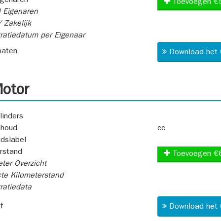
igenaren
Toevoegen €
 Eigenaren
 Zakelijk
ratiedatum per Eigenaar
aten
Download het 
otor
linders
nhoud
cc
idslabel
rstand
Toevoegen €
ter Overzicht
te Kilometerstand
ratiedata
f
Download het 