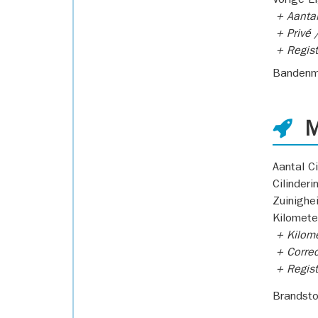
Vorige E
+ Aantal
+ Privé /
+ Regist
Bandenm
M
Aantal Ci
Cilinderi
Zuinighe
Kilomete
+ Kilome
+ Correc
+ Regist
Brandsto