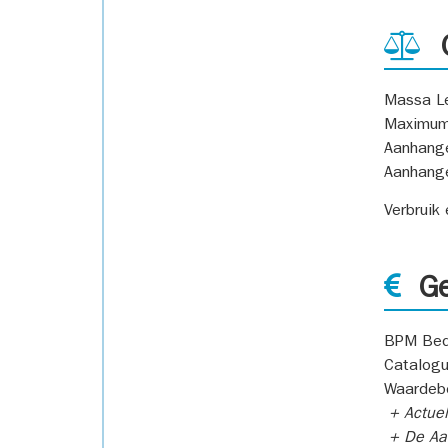
G
Massa L
Maximum
Aanhang
Aanhang
Verbruik
Ge
BPM Bed
Catalogu
Waardeb
+ Actuel
+ De Aan