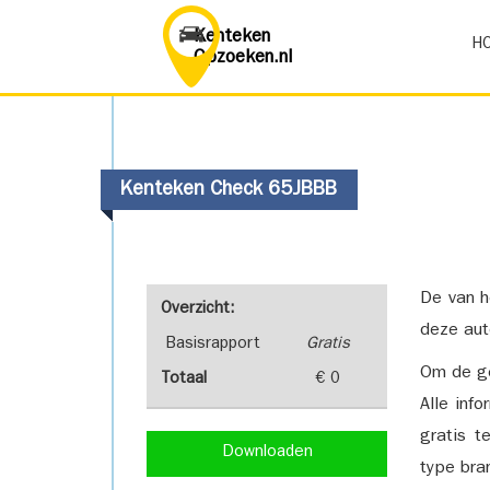
Kenteken
H
Opzoeken.nl
Kenteken Check 65JBBB
De van h
Overzicht:
deze aut
Basisrapport
Gratis
Om de ge
Totaal
€ 0
Alle inf
gratis t
Downloaden
type bra