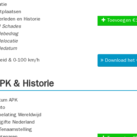
atie
itplaatsen
rleden en Historie
Toevoegen €
l Schades
ebedrag
elocatie
dedatum
heid & 0-100 km/h
Download het 
K & Historie
atum APK
uto
oelating Wereldwijd
fgifte Nederland
Tenaamstelling