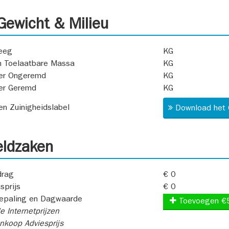
ewicht & Milieu
eeg
KG
 Toelaatbare Massa
KG
er Ongeremd
KG
er Geremd
KG
 en Zuinigheidslabel
Download het 
ldzaken
rag
€ 0
sprijs
€ 0
epaling en Dagwaarde
Toevoegen €
e Internetprijzen
koop Adviesprijs