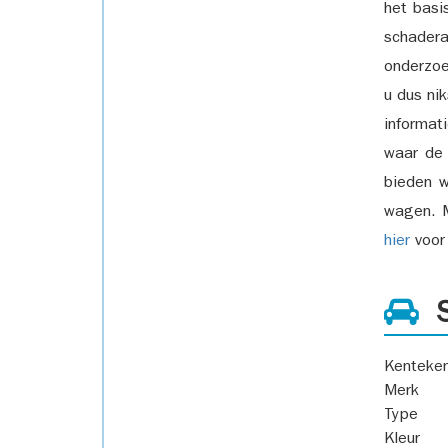
het basi
schadera
onderzoe
u dus ni
informat
waar de
bieden w
wagen. M
hier
voor 
S
Kenteke
Merk
Type
Kleur