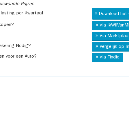
swaarde Prijzen
asting per Kwartaal
Download het 
kopen?
Via IkWilVanM
Via Marktplaa
ekering Nodig?
Vergelijk op 
en voor een Auto?
Via Findio