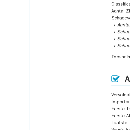
Classific
Aantal Z
Schadeve
+ Aanta
+ Schad
+ Schad
+ Scha
Topsnel
AP
Vervald
Importa
Eerste T
Eerste A
Laatste 