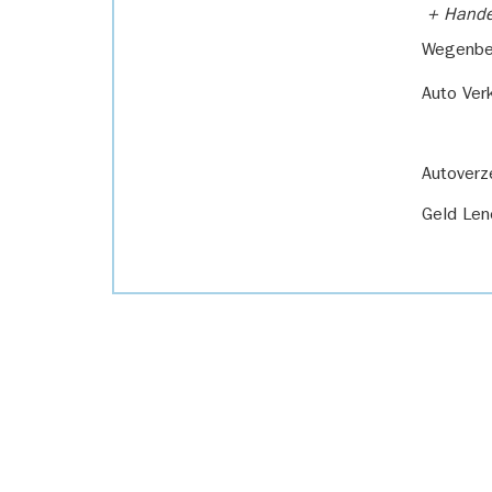
+ Handel
Wegenbel
Auto Ver
Autoverz
Geld Len