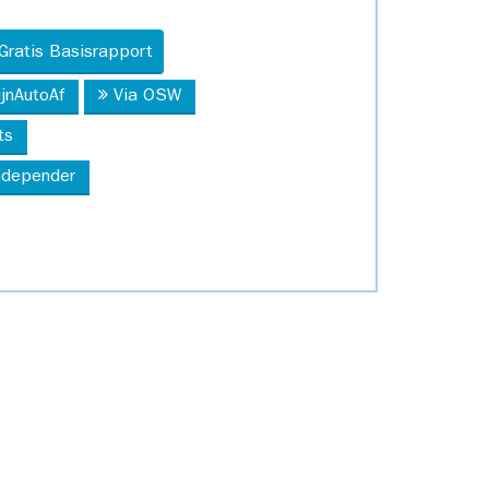
Gratis Basisrapport
ijnAutoAf
Via OSW
ts
Independer