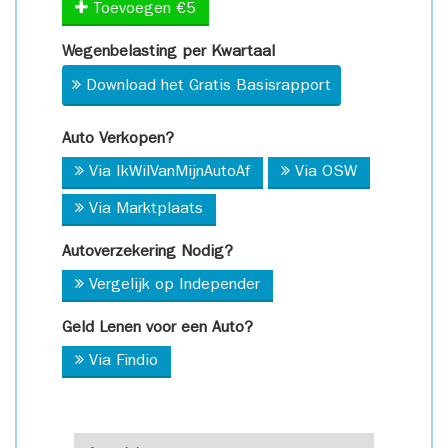
Toevoegen €5
Wegenbelasting per Kwartaal
Download het Gratis Basisrapport
Auto Verkopen?
Via IkWilVanMijnAutoAf
Via OSW
Via Marktplaats
Autoverzekering Nodig?
Vergelijk op Independer
Geld Lenen voor een Auto?
Via Findio