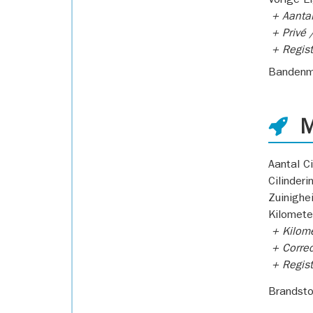
Vorige E
+ Aantal
+ Privé /
+ Regist
Bandenm
M
Aantal Ci
Cilinderi
Zuinighe
Kilomete
+ Kilome
+ Correc
+ Regist
Brandsto