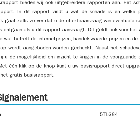
srapport bieden wij ook uitgebreidere rapporten aan. Het sch
pport. In dit rapport vindt u wat de schade is en welke 
k gaat zelfs zo ver dat u de offerteaanvraag van eventuele sch
ks ontgaan als u dit rapport aanvraagt. Dit geldt ook voor het 
ie wat betreft de internetprijzen, handelswaarde prijzen en de
 op wordt aangeboden worden gecheckt. Naast het schadeve
ij u de mogelijkheid om inzicht te krijgen in de voorgaande 
et één klik op de knop kunt u uw basisrapport direct upgra
het gratis basisrapport.
ignalement
n
5TLG84