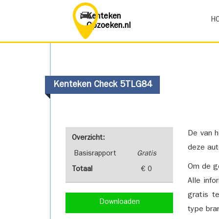
Kenteken
H
Opzoeken.nl
Kenteken Check 5TLG84
De van h
Overzicht:
deze aut
Basisrapport
Gratis
Om de ge
Totaal
€ 0
Alle inf
gratis t
Downloaden
type bra