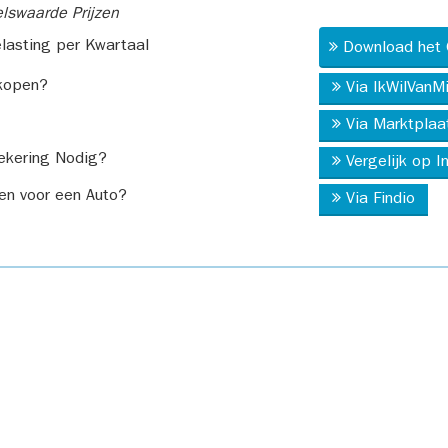
swaarde Prijzen
asting per Kwartaal
Download het 
kopen?
Via IkWilVanM
Via Marktplaa
ekering Nodig?
Vergelijk op 
en voor een Auto?
Via Findio