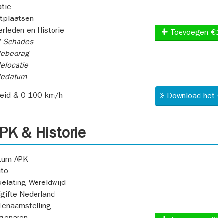
atie
itplaatsen
rleden en Historie
Toevoegen €
l Schades
ebedrag
elocatie
dedatum
heid & 0-100 km/h
Download het 
K & Historie
atum APK
uto
oelating Wereldwijd
fgifte Nederland
Tenaamstelling