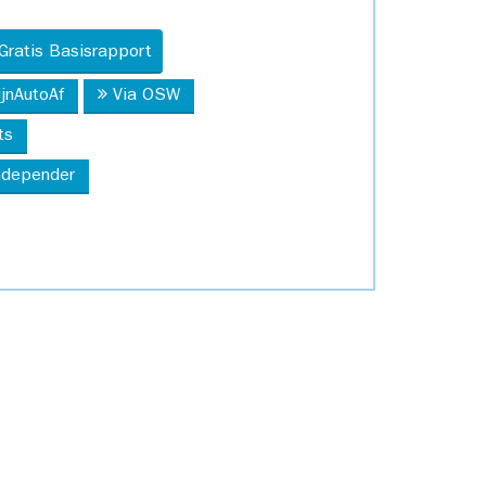
Gratis Basisrapport
ijnAutoAf
Via OSW
ts
Independer