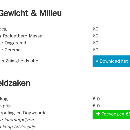
ewicht & Milieu
eeg
KG
 Toelaatbare Massa
KG
er Ongeremd
KG
er Geremd
KG
 en Zuinigheidslabel
Download het 
ldzaken
rag
€ 0
sprijs
€ 0
epaling en Dagwaarde
Toevoegen €
e Internetprijzen
koop Adviesprijs