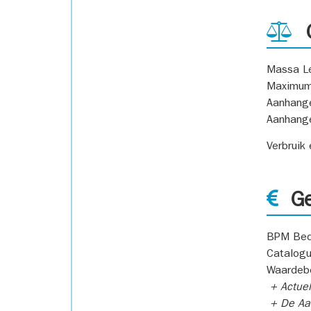
G
Massa L
Maximum
Aanhang
Aanhang
Verbruik
Ge
BPM Bed
Catalogu
Waardeb
+ Actuel
+ De Aan