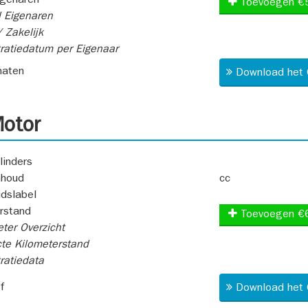
igenaren
Toevoegen €
 Eigenaren
 Zakelijk
ratiedatum per Eigenaar
aten
Download het 
otor
linders
nhoud
cc
idslabel
rstand
Toevoegen €
ter Overzicht
te Kilometerstand
ratiedata
f
Download het 