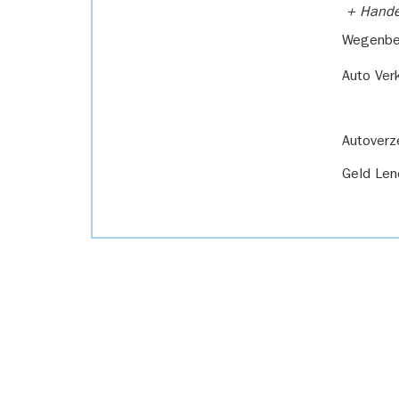
+ Handel
Wegenbel
Auto Ver
Autoverz
Geld Len