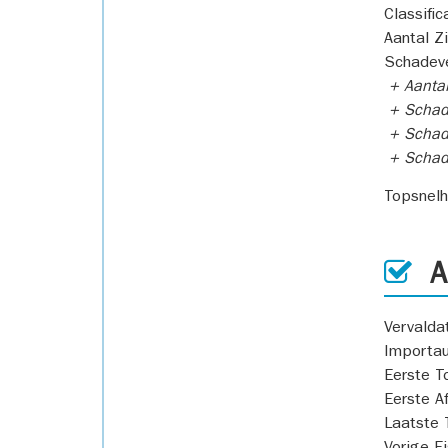
Classific
Aantal Z
Schadeve
+ Aanta
+ Schad
+ Schad
+ Scha
Topsnel
AP
Vervald
Importa
Eerste T
Eerste A
Laatste 