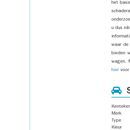
het basi
schadera
onderzoe
u dus ni
informat
waar de
bieden w
wagen. M
hier
voor 
S
Kenteke
Merk
Type
Kleur