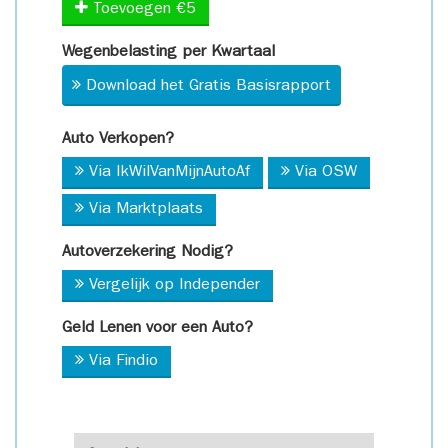
Toevoegen €5
Wegenbelasting per Kwartaal
Download het Gratis Basisrapport
Auto Verkopen?
Via IkWilVanMijnAutoAf
Via OSW
Via Marktplaats
Autoverzekering Nodig?
Vergelijk op Independer
Geld Lenen voor een Auto?
Via Findio