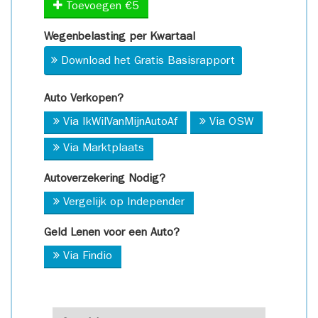
Toevoegen €5
Wegenbelasting per Kwartaal
Download het Gratis Basisrapport
Auto Verkopen?
Via IkWilVanMijnAutoAf
Via OSW
Via Marktplaats
Autoverzekering Nodig?
Vergelijk op Independer
Geld Lenen voor een Auto?
Via Findio