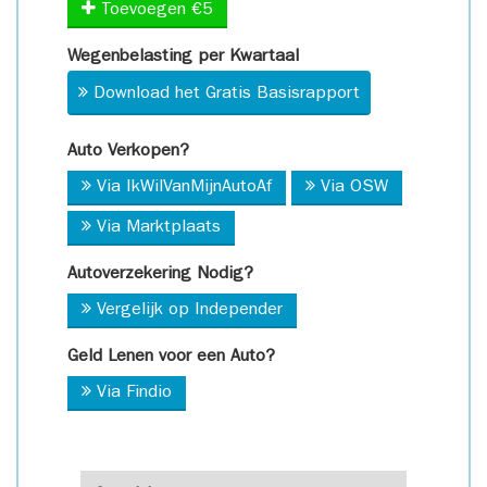
Toevoegen €5
Wegenbelasting per Kwartaal
Download het Gratis Basisrapport
Auto Verkopen?
Via IkWilVanMijnAutoAf
Via OSW
Via Marktplaats
Autoverzekering Nodig?
Vergelijk op Independer
Geld Lenen voor een Auto?
Via Findio