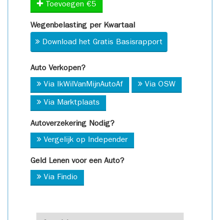
Toevoegen €5
Wegenbelasting per Kwartaal
Download het Gratis Basisrapport
Auto Verkopen?
Via IkWilVanMijnAutoAf
Via OSW
Via Marktplaats
Autoverzekering Nodig?
Vergelijk op Independer
Geld Lenen voor een Auto?
Via Findio