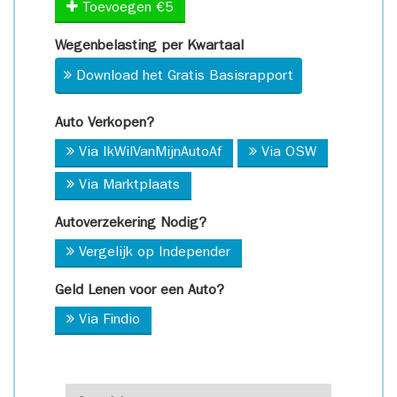
Toevoegen €5
Wegenbelasting per Kwartaal
Download het Gratis Basisrapport
Auto Verkopen?
Via IkWilVanMijnAutoAf
Via OSW
Via Marktplaats
Autoverzekering Nodig?
Vergelijk op Independer
Geld Lenen voor een Auto?
Via Findio