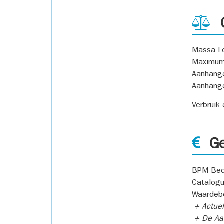
G
Massa L
Maximum
Aanhang
Aanhang
Verbruik
Ge
BPM Bed
Catalogu
Waardeb
+ Actuel
+ De Aan