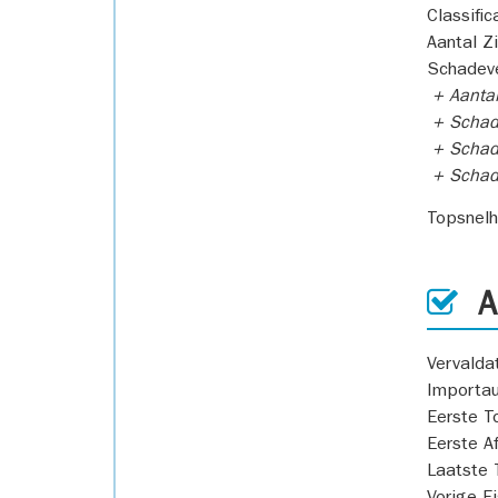
Classific
Aantal Z
Schadeve
+ Aanta
+ Schad
+ Schad
+ Scha
Topsnel
AP
Vervald
Importa
Eerste T
Eerste A
Laatste 