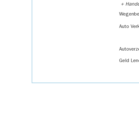
+ Handel
Wegenbel
Auto Ver
Autoverz
Geld Len