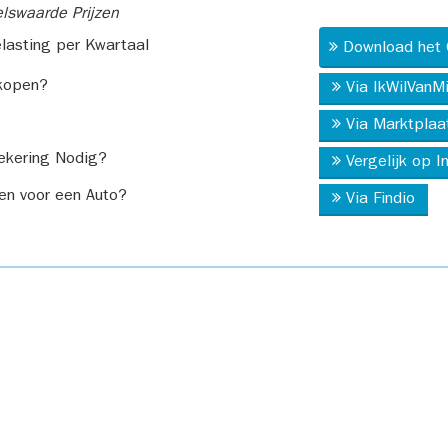
swaarde Prijzen
asting per Kwartaal
Download het 
kopen?
Via IkWilVanM
Via Marktplaa
ekering Nodig?
Vergelijk op 
en voor een Auto?
Via Findio