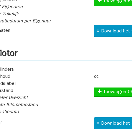
igenaren
Toevoegen €
 Eigenaren
 Zakelijk
ratiedatum per Eigenaar
aten
Download het 
otor
linders
nhoud
cc
idslabel
rstand
Toevoegen €
ter Overzicht
te Kilometerstand
ratiedata
f
Download het 