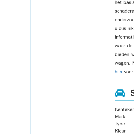
het basi
schadera
onderzoe
u dus ni
informat
waar de
bieden w
wagen. M
hier
voor 
S
Kenteke
Merk
Type
Kleur