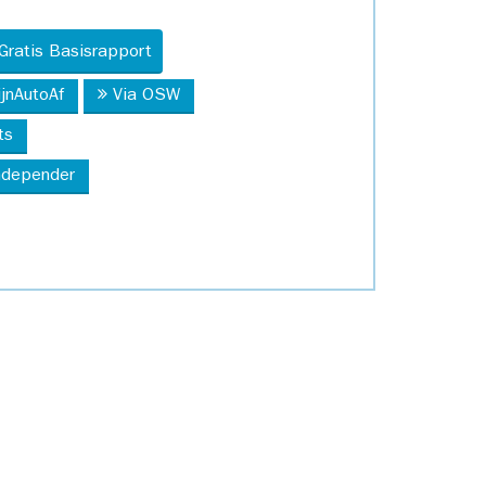
Gratis Basisrapport
ijnAutoAf
Via OSW
ts
Independer