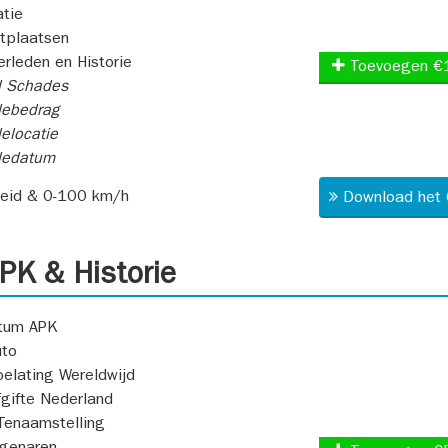
atie
itplaatsen
rleden en Historie
Toevoegen €
l Schades
ebedrag
elocatie
dedatum
heid & 0-100 km/h
Download het 
K & Historie
atum APK
uto
oelating Wereldwijd
fgifte Nederland
Tenaamstelling