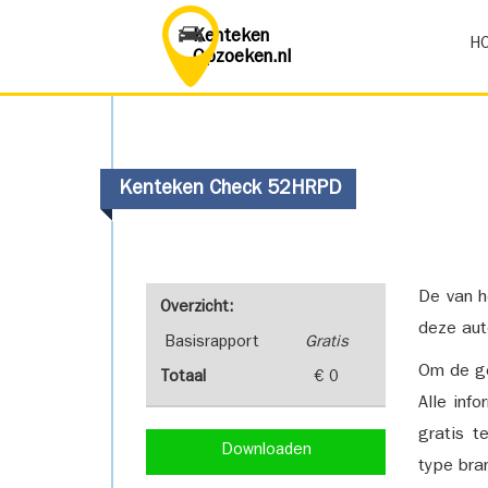
Kenteken
H
Opzoeken.nl
Kenteken Check 52HRPD
De van h
Overzicht:
deze aut
Basisrapport
Gratis
Om de ge
Totaal
€ 0
Alle inf
gratis t
Downloaden
type bra