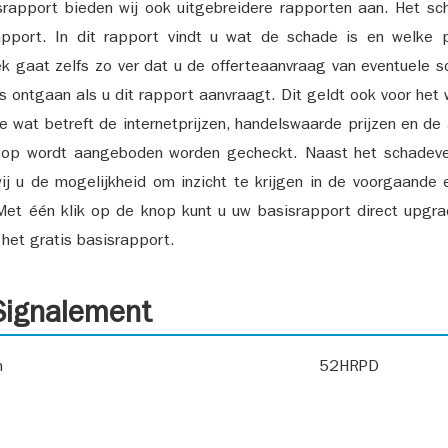
srapport bieden wij ook uitgebreidere rapporten aan. Het sch
pport. In dit rapport vindt u wat de schade is en welke 
k gaat zelfs zo ver dat u de offerteaanvraag van eventuele sch
ks ontgaan als u dit rapport aanvraagt. Dit geldt ook voor het 
ie wat betreft de internetprijzen, handelswaarde prijzen en de
 op wordt aangeboden worden gecheckt. Naast het schadeve
ij u de mogelijkheid om inzicht te krijgen in de voorgaande 
et één klik op de knop kunt u uw basisrapport direct upgra
het gratis basisrapport.
ignalement
n
52HRPD