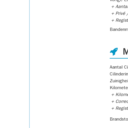
Vorige E
+ Aantal
+ Privé /
+ Regist
Bandenm
M
Aantal Ci
Cilinderi
Zuinighe
Kilomete
+ Kilome
+ Correc
+ Regist
Brandsto