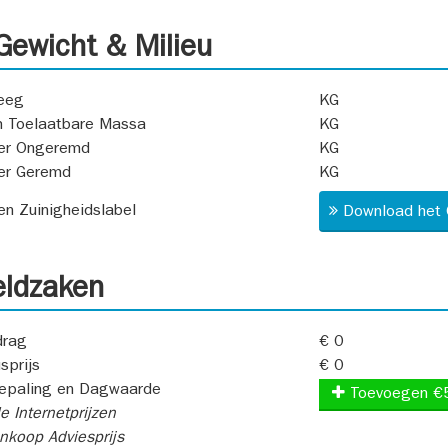
ewicht & Milieu
eeg
KG
 Toelaatbare Massa
KG
er Ongeremd
KG
er Geremd
KG
 en Zuinigheidslabel
Download het 
ldzaken
rag
€ 0
sprijs
€ 0
epaling en Dagwaarde
Toevoegen €
e Internetprijzen
koop Adviesprijs