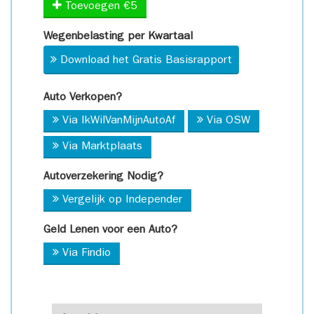
Toevoegen €5
Wegenbelasting per Kwartaal
Download het Gratis Basisrapport
Auto Verkopen?
Via IkWilVanMijnAutoAf
Via OSW
Via Marktplaats
Autoverzekering Nodig?
Vergelijk op Independer
Geld Lenen voor een Auto?
Via Findio