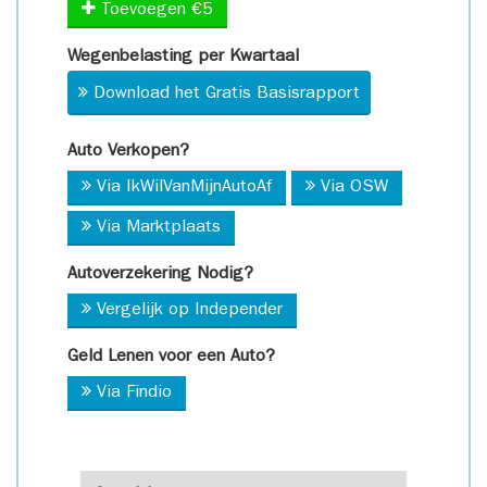
Toevoegen €5
Wegenbelasting per Kwartaal
Download het Gratis Basisrapport
Auto Verkopen?
Via IkWilVanMijnAutoAf
Via OSW
Via Marktplaats
Autoverzekering Nodig?
Vergelijk op Independer
Geld Lenen voor een Auto?
Via Findio