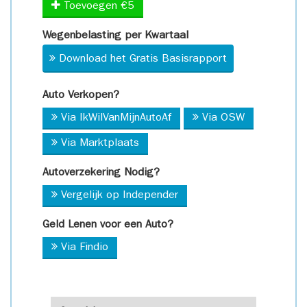
Toevoegen €5
Wegenbelasting per Kwartaal
Download het Gratis Basisrapport
Auto Verkopen?
Via IkWilVanMijnAutoAf
Via OSW
Via Marktplaats
Autoverzekering Nodig?
Vergelijk op Independer
Geld Lenen voor een Auto?
Via Findio