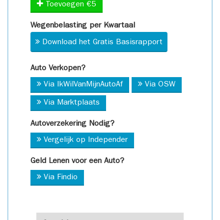
Toevoegen €5
Wegenbelasting per Kwartaal
Download het Gratis Basisrapport
Auto Verkopen?
Via IkWilVanMijnAutoAf
Via OSW
Via Marktplaats
Autoverzekering Nodig?
Vergelijk op Independer
Geld Lenen voor een Auto?
Via Findio