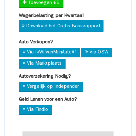
Toevoegen €5
Wegenbelasting per Kwartaal
Download het Gratis Basisrapport
Auto Verkopen?
Via IkWilVanMijnAutoAf
Via OSW
Via Marktplaats
Autoverzekering Nodig?
Vergelijk op Independer
Geld Lenen voor een Auto?
Via Findio