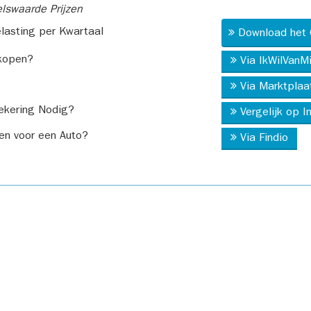
swaarde Prijzen
asting per Kwartaal
Download het 
kopen?
Via IkWilVanM
Via Marktplaa
ekering Nodig?
Vergelijk op 
en voor een Auto?
Via Findio