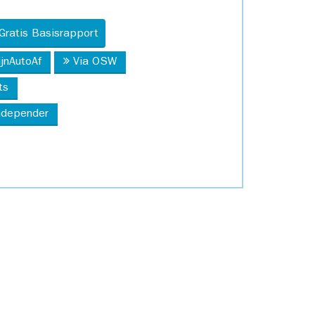
Gratis Basisrapport
ijnAutoAf
Via OSW
ts
Independer