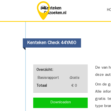
Kenteken
H
Opzoeken.nl
Kenteken Check 44YA60
De van h
Overzicht:
deze aut
Basisrapport
Gratis
Om de ge
Totaal
€ 0
Alle inf
gratis t
Downloaden
type bra