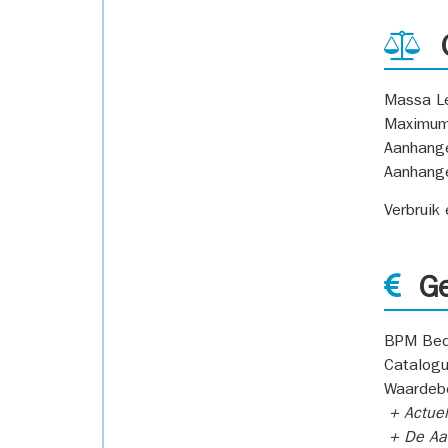
G
Massa L
Maximum
Aanhang
Aanhang
Verbruik
Ge
BPM Bed
Catalogu
Waardeb
+ Actuel
+ De Aan