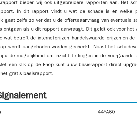
srapport bieden wij ook uitgebreidere rapporten aan. Het sch
pport. In dit rapport vindt u wat de schade is en welke 
k gaat zelfs zo ver dat u de offerteaanvraag van eventuele sch
ks ontgaan als u dit rapport aanvraagt. Dit geldt ook voor het 
ie wat betreft de internetprijzen, handelswaarde prijzen en de
 op wordt aangeboden worden gecheckt. Naast het schadeve
ij u de mogelijkheid om inzicht te krijgen in de voorgaande 
et één klik op de knop kunt u uw basisrapport direct upgra
het gratis basisrapport.
ignalement
n
44YA60