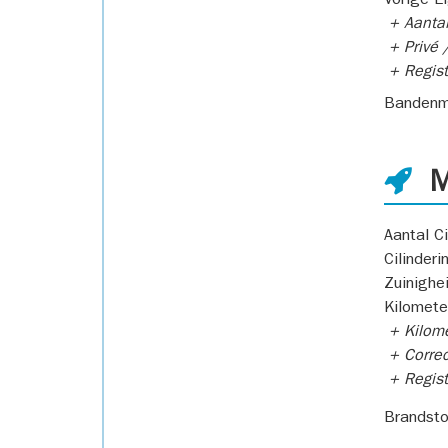
Vorige E
+ Aantal
+ Privé /
+ Regist
Bandenm
M
Aantal Ci
Cilinderi
Zuinighe
Kilomete
+ Kilome
+ Correc
+ Regist
Brandsto