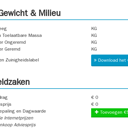
ewicht & Milieu
eeg
KG
 Toelaatbare Massa
KG
er Ongeremd
KG
er Geremd
KG
 en Zuinigheidslabel
Download het 
ldzaken
rag
€ 0
sprijs
€ 0
epaling en Dagwaarde
Toevoegen €
e Internetprijzen
koop Adviesprijs