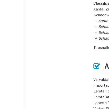
Classific
Aantal Z
Schadeve
+ Aanta
+ Schad
+ Schad
+ Scha
Topsnel
AP
Vervald
Importa
Eerste T
Eerste A
Laatste 