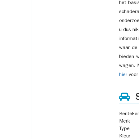
het basi
schadera
onderzoe
u dus ni
informat
waar de
bieden w
wagen. M
hier
voor 
S
Kenteke
Merk
Type
Kleur