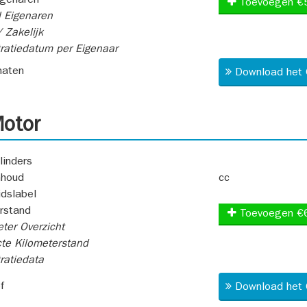
igenaren
Toevoegen €
 Eigenaren
 Zakelijk
ratiedatum per Eigenaar
aten
Download het 
otor
linders
nhoud
cc
idslabel
rstand
Toevoegen €
ter Overzicht
te Kilometerstand
ratiedata
f
Download het 