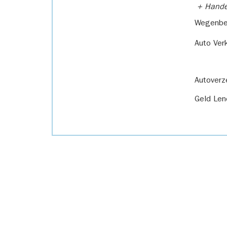
+ Handel
Wegenbel
Auto Ver
Autoverz
Geld Len