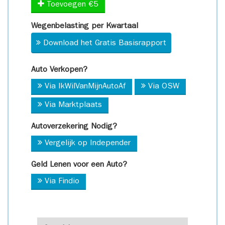
Toevoegen €5
Wegenbelasting per Kwartaal
Download het Gratis Basisrapport
Auto Verkopen?
Via IkWilVanMijnAutoAf
Via OSW
Via Marktplaats
Autoverzekering Nodig?
Vergelijk op Independer
Geld Lenen voor een Auto?
Via Findio