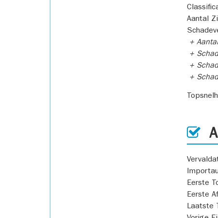
Classific
Aantal Z
Schadeve
+ Aanta
+ Schad
+ Schad
+ Scha
Topsnel
AP
Vervald
Importa
Eerste T
Eerste A
Laatste 