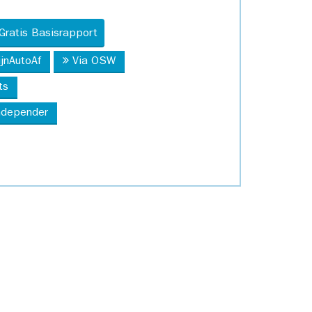
Gratis Basisrapport
ijnAutoAf
Via OSW
ts
Independer