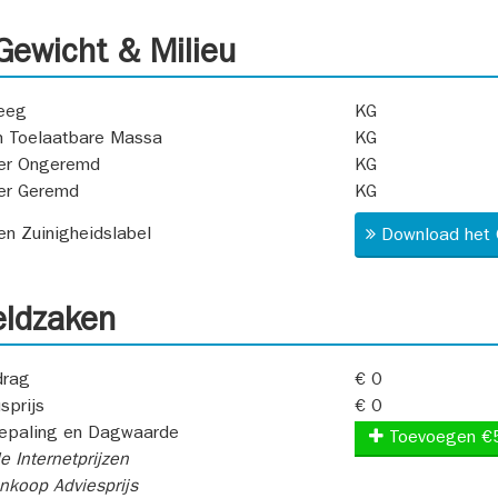
ewicht & Milieu
eeg
KG
 Toelaatbare Massa
KG
er Ongeremd
KG
er Geremd
KG
 en Zuinigheidslabel
Download het 
ldzaken
rag
€ 0
sprijs
€ 0
epaling en Dagwaarde
Toevoegen €
e Internetprijzen
koop Adviesprijs