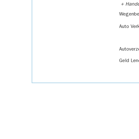
+ Handel
Wegenbel
Auto Ver
Autoverz
Geld Len