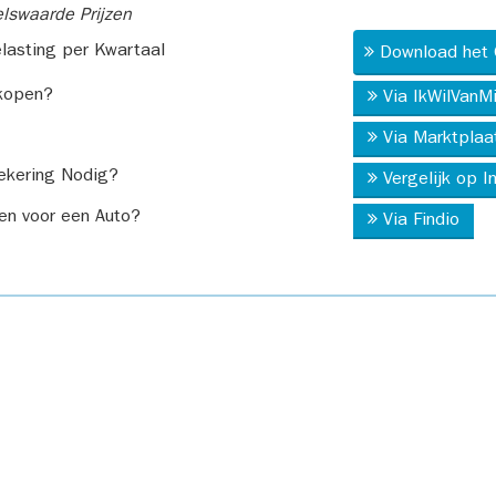
swaarde Prijzen
asting per Kwartaal
Download het 
kopen?
Via IkWilVanM
Via Marktplaa
ekering Nodig?
Vergelijk op 
en voor een Auto?
Via Findio