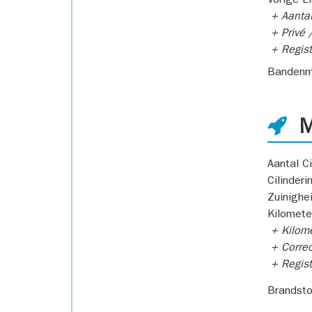
Vorige E
+ Aantal
+ Privé /
+ Regist
Bandenm
M
Aantal Ci
Cilinderi
Zuinighe
Kilomete
+ Kilome
+ Correc
+ Regist
Brandsto