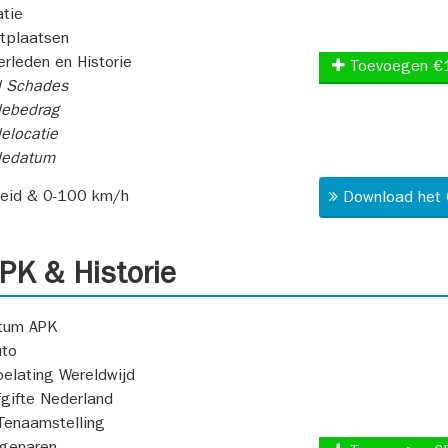
atie
itplaatsen
rleden en Historie
Toevoegen €
l Schades
ebedrag
elocatie
dedatum
heid & 0-100 km/h
Download het 
K & Historie
atum APK
uto
oelating Wereldwijd
fgifte Nederland
Tenaamstelling