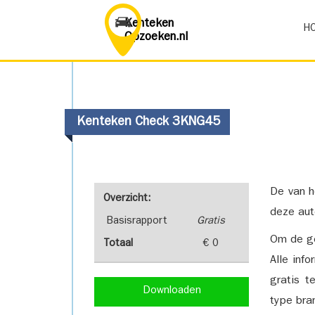
Kenteken
H
Opzoeken.nl
Kenteken Check 3KNG45
De van h
Overzicht:
deze aut
Basisrapport
Gratis
Om de ge
Totaal
€ 0
Alle inf
gratis t
Downloaden
type bra