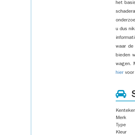
het basi
schadera
onderzoe
u dus ni
informat
waar de
bieden w
wagen. M
hier
voor 
S
Kenteke
Merk
Type
Kleur