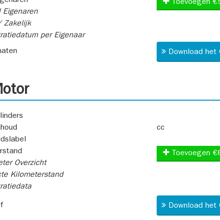
igenaren
Toevoegen €
 Eigenaren
 Zakelijk
ratiedatum per Eigenaar
aten
Download het 
otor
linders
nhoud
cc
idslabel
rstand
Toevoegen €
ter Overzicht
te Kilometerstand
ratiedata
f
Download het 