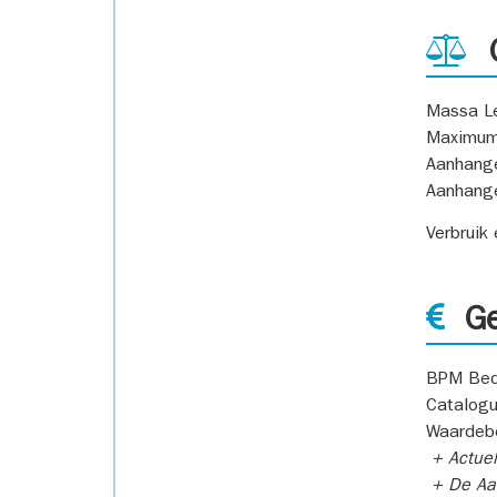
G
Massa L
Maximum
Aanhang
Aanhang
Verbruik
Ge
BPM Bed
Catalogu
Waardeb
+ Actuel
+ De Aan